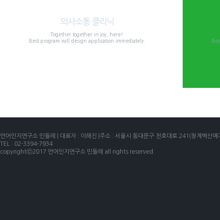
Communication clinic
의사소통 클리닉
Together together in joy, here!
Best program will design application immediately.
Bes
more view
언어인지연구소 민들레 | 대표자 : 이해진 |주소 : 서울시 동대문구 천호대로 241(청계벽산메가트
TEL : 02-3394-7934
copyrightⓒ2017 언어인지연구소 민들레 all rights reserved.