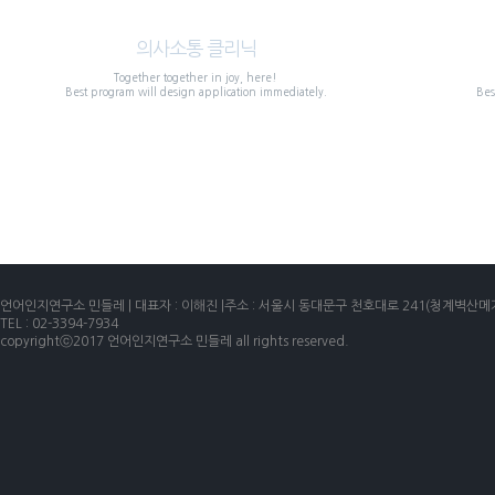
Communication clinic
의사소통 클리닉
Together together in joy, here!
Best program will design application immediately.
Bes
more view
언어인지연구소 민들레 | 대표자 : 이해진 |주소 : 서울시 동대문구 천호대로 241(청계벽산메가트
TEL : 02-3394-7934
copyrightⓒ2017 언어인지연구소 민들레 all rights reserved.