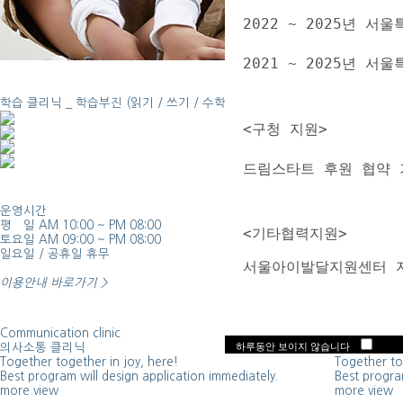
2022 ~ 2025년
2021 ~ 2025년 
학습 클리닉 _
학습부진 (읽기 / 쓰기 / 수학)
<구청 지원>
드림스타트 후원 협약 
운영시간
찾아오시는 
평 일 AM 10:00 ~ PM 08:00
방문 전 지도
  <기타협력지원> 
토요일 AM 09:00 ~ PM 08:00
수 있습니다
일요일 / 공휴일 휴무
하겠습니다.
  서울아이발달지원센터 
이용안내 바로가기 >
Communication clinic
Group less
하루동안 보이지 않습니다
의사소통 클리닉
그룹수업
Together together in joy, here!
Together to
Best program will design application immediately.
Best program
more view
more view