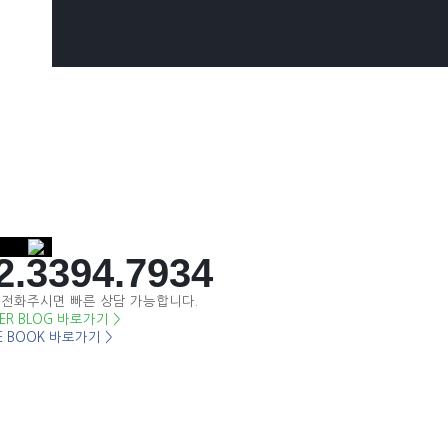
의전화
2.3394.7934
 전화주시면 빠른 상담 가능합니다.
ER BLOG 바로가기 >
E BOOK 바로가기 >