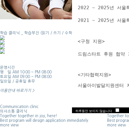
2022 ~ 2025년
2021 ~ 2025년 
학습 클리닉 _
학습부진 (읽기 / 쓰기 / 수학)
<구청 지원>
드림스타트 후원 협약 
운영시간
찾아오시는 
평 일 AM 10:00 ~ PM 08:00
방문 전 지도
  <기타협력지원> 
토요일 AM 09:00 ~ PM 08:00
수 있습니다
일요일 / 공휴일 휴무
하겠습니다.
  서울아이발달지원센터 
이용안내 바로가기 >
Communication clinic
Group less
하루동안 보이지 않습니다
의사소통 클리닉
그룹수업
Together together in joy, here!
Together to
Best program will design application immediately.
Best program
more view
more view